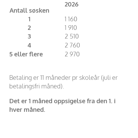
2026
Antall søsken
1
1 160
2
1 910
3
2 510
4
2 760
5 eller flere
2 970
Betaling er 11 måneder pr skoleår (juli er
betalingsfri måned).
Det er 1 måned oppsigelse fra den 1. i
hver måned.