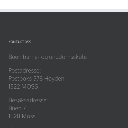
KONTAKT OSS
Buen barne- og ungdomsskole
Postadresse:
Postboks 578 Høyden
1522 MOSS
Besøksadresse:
Buen 7
1528 Moss